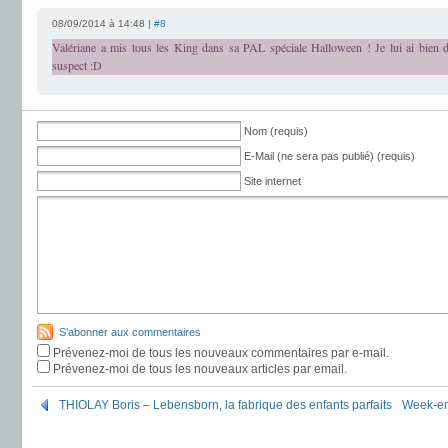
08/09/2014 à 14:48 |
#8
Valériane a mis tous les King dans sa PAL spéciale Halloween ! Je lui ai bien di
suspect :D
Nom (requis)
E-Mail (ne sera pas publié) (requis)
Site internet
S'abonner aux commentaires
Prévenez-moi de tous les nouveaux commentaires par e-mail.
Prévenez-moi de tous les nouveaux articles par email.
THIOLAY Boris – Lebensborn, la fabrique des enfants parfaits
Week-en