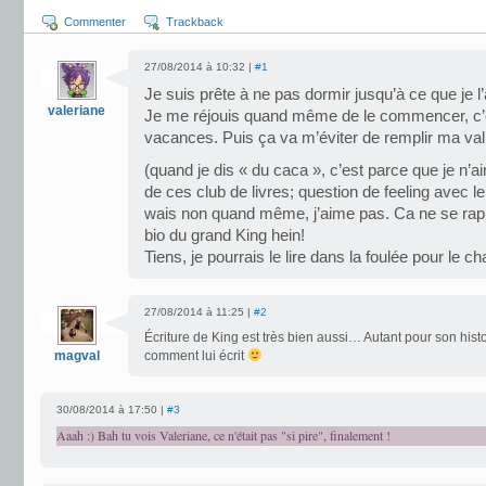
Commenter
Trackback
27/08/2014 à 10:32 |
#1
Je suis prête à ne pas dormir jusqu’à ce que je l
valeriane
Je me réjouis quand même de le commencer, c’e
vacances. Puis ça va m’éviter de remplir ma val
(quand je dis « du caca », c’est parce que je n’a
de ces club de livres; question de feeling avec 
wais non quand même, j’aime pas. Ca ne se rapp
bio du grand King hein!
Tiens, je pourrais le lire dans la foulée pour le 
27/08/2014 à 11:25 |
#2
Écriture de King est très bien aussi… Autant pour son hist
magval
comment lui écrit
30/08/2014 à 17:50 |
#3
Aaah :) Bah tu vois Valeriane, ce n'était pas "si pire", finalement !