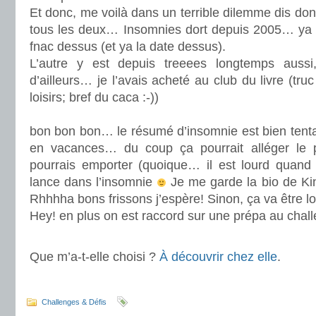
Et donc, me voilà dans un terrible dilemme dis donc!
tous les deux… Insomnies dort depuis 2005… ya to
fnac dessus (et ya la date dessus).
L’autre y est depuis treeees longtemps aussi
d’ailleurs… je l’avais acheté au club du livre (tru
loisirs; bref du caca :-))
.
bon bon bon… le résumé d’insomnie est bien tenta
en vacances… du coup ça pourrait alléger le p
pourrais emporter (quoique… il est lourd quand 
lance dans l’insomnie
Je me garde la bio de Ki
Rhhhha bons frissons j’espère! Sinon, ça va être 
Hey! en plus on est raccord sur une prépa au cha
.
Que m’a-t-elle choisi ?
À découvrir chez elle
.
.
.
Challenges & Défis