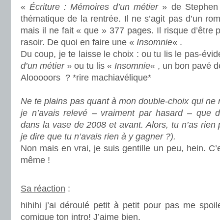
«
Écriture : Mémoires d’un métier
» de Stephen K
thématique de la rentrée. Il ne s’agit pas d’un ro
mais il ne fait « que » 377 pages. Il risque d’êtr
rasoir. De quoi en faire une «
Insomnie
« .
Du coup, je te laisse le choix : ou tu lis le pas-évi
d’un métier
» ou tu lis «
Insomnie
« , un bon pavé 
Alooooors ? *rire machiavélique*
.
Ne te plains pas quant à mon double-choix qui ne re
je n’avais relevé – vraiment par hasard – que de
dans la vase de 2008 et avant. Alors, tu n’as rien 
je dire que tu n’avais rien à y gagner ?).
Non mais en vrai, je suis gentille un peu, hein. C
même !
.
Sa réaction
:
hihihi j’ai déroulé petit à petit pour pas me spoil
comique ton intro! J’aime bien.