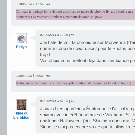
30/08/2014 à 17:50 |
#4
Oh mais je partage ton avis moi aussi sur ce genre de club de livres. J'espère que
moment :) Les vacances tombent à pic pour dévorer ce "pavé".
03/09/2014 à 18:30 |
#5
J’ai hâte de voir ta chronique sur Morwenna (d’au
Eirilys
comme coup de cœur d’août pour le Photos book 
trop !
Vos choix vous mettent déjà dans l’ambiance po
03/09/2014 à 20:40 |
#6
Huhu, au moment où tu commentais, j'étais entrain de l'écrire :) Elle est
en ligne
;)
08/09/2014 à 09:56 |
#7
J’avais bien apprécié « Écriture », je l’ai lu il y 
Hilde du
suivrai avec intérêt l’insomnie de Valeriane. S’il f
Livroblog
challenge Halloween, j’ai « Shining » dans ma P
Sinon, je n’ai pas encore vu ce que tu allais lire