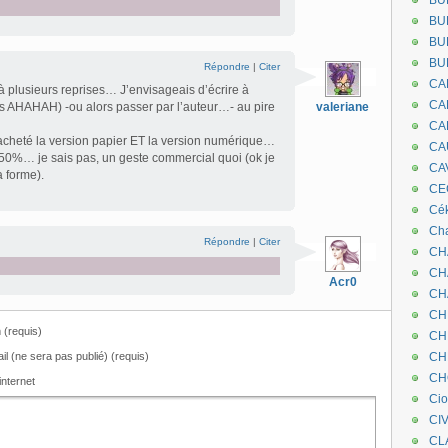
BU
BU
BU
BU
Répondre
|
Citer
CA
 à plusieurs reprises… J’envisageais d’écrire à
CA
pas AHAHAH) -ou alors passer par l’auteur…- au pire
valeriane
CA
 acheté la version papier ET la version numérique…
CA
 50%… je sais pas, un geste commercial quoi (ok je
CA
a forme).
CEC
Cé
Cha
Répondre
|
Citer
CH
CH
Acr0
CH
CH
(requis)
CH
il (ne sera pas publié) (requis)
CH
CH
internet
Ci
CI
CL