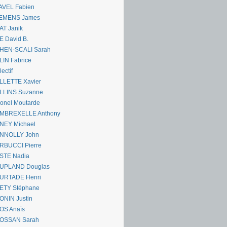
AVEL Fabien
EMENS James
AT Janik
 David B.
HEN-SCALI Sarah
IN Fabrice
lectif
LLETTE Xavier
LLINS Suzanne
onel Moutarde
MBREXELLE Anthony
NEY Michael
NNOLLY John
RBUCCI Pierre
STE Nadia
UPLAND Douglas
URTADE Henri
ETY Stéphane
ONIN Justin
OS Anaïs
OSSAN Sarah