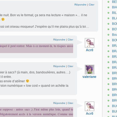
BE
Répondre
|
Citer
BI
BI
de nuit. Bon vu le format, ça sera ma lecture « maison »… il ne
BL
c
BO
aussi cet oiseau moqueur! J’espère qu’il me plaira plus qu’à toi…
BO
Bou
Répondre
|
Citer
BO
equel il peut rentrer. Mais à ce moment-là, tu risques aussi
BR
Acr0
BR
BR
BR
Répondre
|
Citer
BR
er à sacs? (à main, dos, bandoulières, autres….)
BR
il entre.
valeriane
BR
u as envie d’abîmer
BR
rsion numérique « low cost » quand on achète la
BR
BR
BR
Répondre
|
Citer
BU
e suppose - autres sacs ;) J'irai même plus loin, quand tu
BU
r obligatoirement accès à la version numérique. Comme une
Acr0