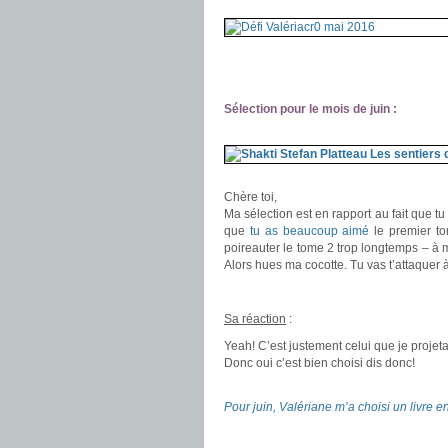
.
.
Sélection pour le mois de juin :
.
.
Chère toi,
Ma sélection est en rapport au fait que 
que
tu as beaucoup aimé
le premier tom
poireauter le tome 2 trop longtemps – à m
Alors hues ma cocotte. Tu vas t’attaquer à
.
Sa réaction
:
Yeah! C’est justement celui que je projeta
Donc oui c’est bien choisi dis donc!
.
Pour juin, Valériane m’a choisi un livre e
.