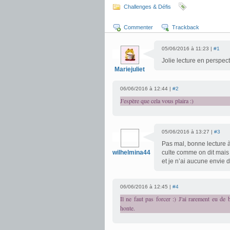
Challenges & Défis
Commenter
Trackback
05/06/2016 à 11:23 |
#1
Jolie lecture en perspect
Mariejuliet
06/06/2016 à 12:44 |
#2
J'espère que cela vous plaira :)
05/06/2016 à 13:27 |
#3
Pas mal, bonne lecture à
wilhelmina44
culte comme on dit mais b
et je n’ai aucune envie de
06/06/2016 à 12:45 |
#4
Il ne faut pas forcer :) J'ai rarement eu de 
honte.