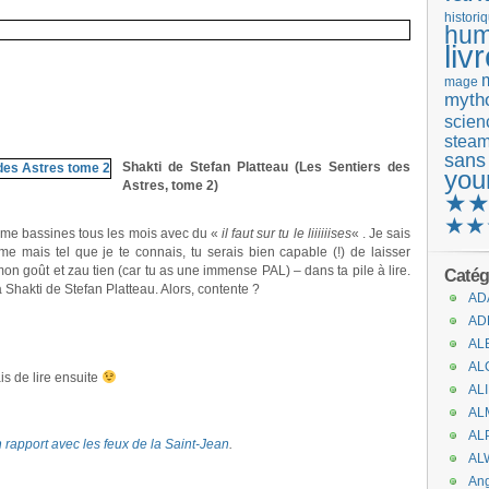
histori
hum
liv
mage
mytho
scienc
stea
sans
Shakti de Stefan Platteau (Les Sentiers des
you
Astres, tome 2)
★
★★
tu me bassines tous les mois avec du «
il faut sur tu le liiiiiises
« . Je sais
e mais tel que je te connais, tu serais bien capable (!) de laisser
on goût et zau tien (car tu as une immense PAL) – dans ta pile à lire.
Catég
 Shakti de Stefan Platteau. Alors, contente ?
AD
AD
AL
AL
is de lire ensuite
AL
AL
AL
n rapport avec les feux de la Saint-Jean
.
AL
An