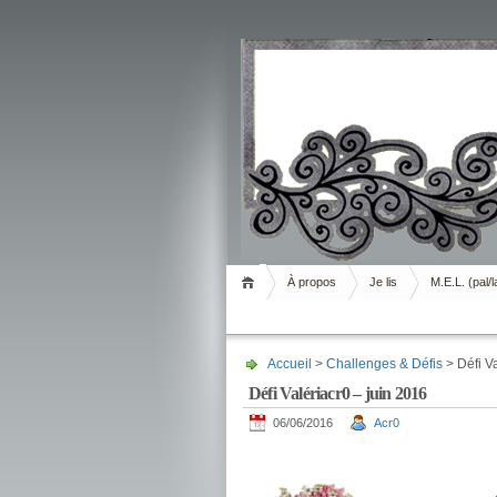
Livrement
À propos
Je lis
M.E.L. (pal/l
Accueil
>
Challenges & Défis
> Défi Va
Défi Valériacr0 – juin 2016
06/06/2016
Acr0
.