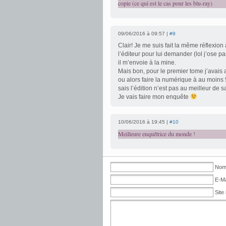
copie (ce qui est le cas pour les blu-ray)
09/06/2016 à 09:57 |
#9
Clair! Je me suis fait la même réflexion
l’éditeur pour lui demander (lol j’ose 
il m’envoie à la mine.
Mais bon, pour le premier tome j’avais
ou alors faire la numérique à au moins
sais l’édition n’est pas au meilleur de s
Je vais faire mon enquête
10/06/2016 à 19:45 |
#10
Meilleure enquêtrice du monde !
Nom 
E-Ma
Site 