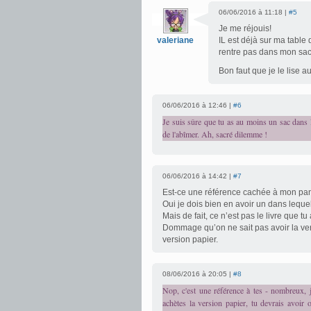
06/06/2016 à 11:18 |
#5
Je me réjouis!
valeriane
IL est déjà sur ma table 
rentre pas dans mon sa
Bon faut que je le lise 
06/06/2016 à 12:46 |
#6
Je suis sûre que tu as au moins un sac dans l
de l'abîmer. Ah, sacré dilemme !
06/06/2016 à 14:42 |
#7
Est-ce une référence cachée à mon pani
Oui je dois bien en avoir un dans lequel 
Mais de fait, ce n’est pas le livre que t
Dommage qu’on ne sait pas avoir la ve
version papier.
08/06/2016 à 20:05 |
#8
Nop, c'est une référence à tes - nombreux, j
achètes la version papier, tu devrais avoi