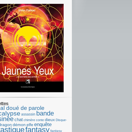
ettes
al doué de parole
bande
calypse
assassin
sinée
chat
dieux
chimère
conte
Disque-
enquête
dragon
démon
elfe
tastique
fantasy
fantasy