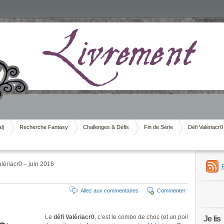
al)
Recherche Fantasy
Challenges & Défis
Fin de Série
Défi Valériacr0
lériacr0 – juin 2016
Allez aux commentaires
Commenter
Le
défi Valériacr0
, c’est le combo de choc (et un poil
Je lis