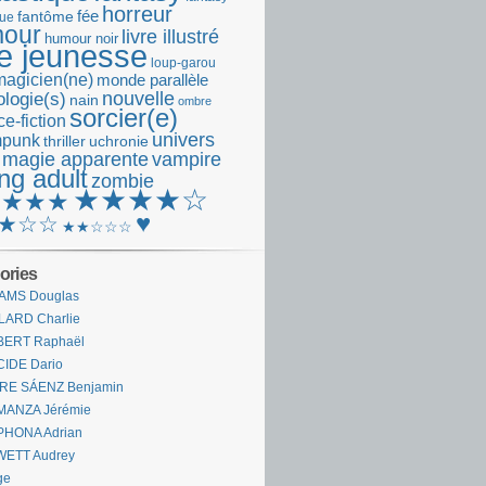
horreur
fantôme
fée
que
our
livre illustré
humour noir
re jeunesse
loup-garou
magicien(ne)
monde parallèle
nouvelle
logie(s)
nain
ombre
sorcier(e)
e-fiction
univers
mpunk
thriller
uchronie
 magie apparente
vampire
ng adult
zombie
★★★★☆
★★★★
♥
★☆☆
★★☆☆☆
ories
AMS Douglas
LARD Charlie
BERT Raphaël
CIDE Dario
IRE SÁENZ Benjamin
MANZA Jérémie
PHONA Adrian
WETT Audrey
ge