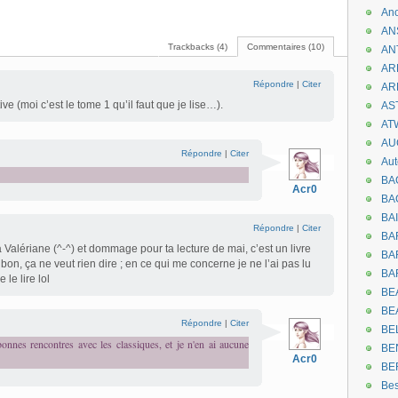
An
AN
Trackbacks (4)
Commentaires (10)
AN
AR
Répondre
|
Citer
AR
ive (moi c’est le tome 1 qu’il faut que je lise…).
AST
AT
AU
Répondre
|
Citer
Aut
BA
Acr0
BA
BA
Répondre
|
Citer
BA
 Valériane (^-^) et dommage pour ta lecture de mai, c’est un livre
BAR
on, ça ne veut rien dire ; en ce qui me concerne je ne l’ai pas lu
BA
 le lire lol
BEA
BE
Répondre
|
Citer
BE
bonnes rencontres avec les classiques, et je n'en ai aucune
BE
Acr0
BE
Be