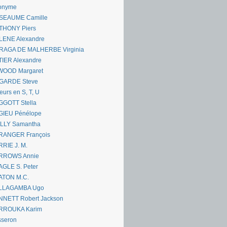
onyme
SEAUME Camille
THONY Piers
LENE Alexandre
RAGA DE MALHERBE Virginia
IER Alexandre
WOOD Margaret
GARDE Steve
eurs en S, T, U
GGOTT Stella
GIEU Pénélope
ILLY Samantha
RANGER François
RIE J. M.
RROWS Annie
GLE S. Peter
ATON M.C.
LLAGAMBA Ugo
NNETT Robert Jackson
RROUKA Karim
sseron