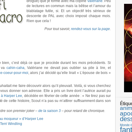
drogué) que je forme avec ma copine
Valériane
. Peu
de lectures en commun mais la bêtise et l’amour du
blablatage futile, si. Et un objectif très sérieux de
descente de PAL avec choix imposé chaque mois.
Rien que cela !
Pour tout savoir,
rendez-vous sur la page
.
be bien, c’est déjà ce que je procède durant les mois précédents. Si
e va
cahin-caha
, Valériane ne devait pas oublier sa pile à lire, et
de-coeur-pour-moi
, alors j’ai décidé qu’elle lirait « L’épouse de bois »
uhaitait me faire découvrir alors qu’il pleuvait. Voilà, si vous cherchez
ous donner son adresse. Elle a pris un livre dont l’autrice aurait pu
à Harper Lee
, décédée en février de cette année : « Ne tirez pas sur
é de cette histoire, Scout n’a pas su m’attirer suffisamment dans son
Étiqu
anim
dre son premier joker –
de la saison 3
– pour retard de chronique.
apo
des
seau moqueur » d’Harper Lee
Terri Windling
Monde
fan