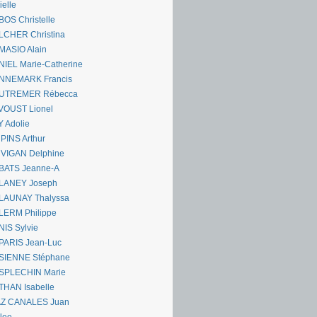
ielle
OS Christelle
LCHER Christina
MASIO Alain
IEL Marie-Catherine
NNEMARK Francis
UTREMER Rébecca
VOUST Lionel
 Adolie
PINS Arthur
 VIGAN Delphine
BATS Jeanne-A
LANEY Joseph
LAUNAY Thalyssa
LERM Philippe
IS Sylvie
PARIS Jean-Luc
SIENNE Stéphane
SPLECHIN Marie
THAN Isabelle
AZ CANALES Juan