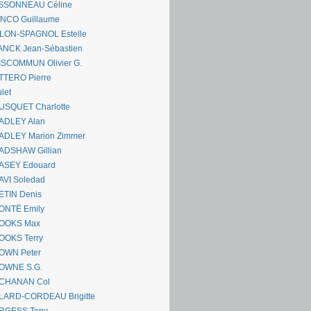
SSONNEAU Céline
ANCO Guillaume
LLON-SPAGNOL Estelle
ANCK Jean-Sébastien
ISCOMMUN Olivier G.
TTERO Pierre
let
USQUET Charlotte
ADLEY Alan
ADLEY Marion Zimmer
ADSHAW Gillian
ASEY Edouard
AVI Soledad
ETIN Denis
ONTË Emily
OOKS Max
OOKS Terry
OWN Peter
OWNE S.G.
CHANAN Col
LARD-CORDEAU Brigitte