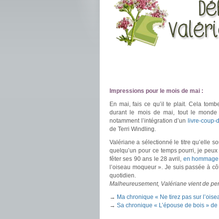
.
.
Impressions pour le mois de mai :
En mai, fais ce qu’il te plait. Cela tom
durant le mois de mai, tout le mond
notamment l’intégration d’un
livre-coup-
de Terri Windling.
Valériane a sélectionné le titre qu’elle so
quelqu’un pour ce temps pourri, je peux v
fêter ses 90 ans le 28 avril,
en hommage 
l’oiseau moqueur ». Je suis passée à côt
quotidien.
Malheureusement, Valériane vient de per
→
Ma chronique « Ne tirez pas sur l’oi
→
Sa chronique « L’épouse de bois » de 
.