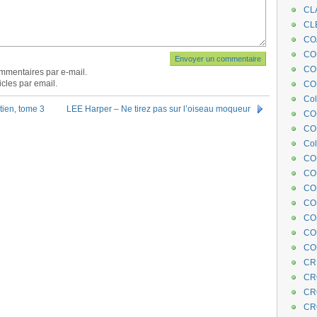
CL
CL
CO
COE
CO
mmentaires par e-mail.
cles par email.
COL
Col
ien, tome 3
LEE Harper – Ne tirez pas sur l’oiseau moqueur
CO
CO
Col
CO
CO
CO
CO
CO
CO
CO
CR
CR
CR
CR