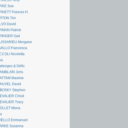
RGESS Tony
RKE Sue
RNETT Frances H.
RTON Tim
LVO David
RMAN Patrick
RRIGER Gail
USSARIEU Morgane
VALLO Francesca
COLI Nicoletta
ka
llenges & Défis
AMBLAIN Joris
ATTAM Maxime
AUVEL David
BOSKY Stephen
EVALIER Chloé
EVALIER Tracy
OLLET Mona
ou
VIELLO Emmanuel
ARKE Susanna