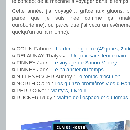
le concept de la machine à voyager dans le temps
Cette année, j’ai voyagé… grâce aux gluons, pa
parce que je suis née comme ça (maladie
ouroborienne), ou parce que j’ai vécu un événeme
quelqu’un ou la mienne).
.
¤ COLIN Fabrice :
La dernier guerre (49 jours, 2nd
¤ DELAUNAY Thalyssa :
Un jour sans lendemain
¤ FINNEY Jack :
Le voyage de Simon Morley
¤ FINNEY Jack :
Le balancier du temps
¤ NIFFENEGGER Audrey :
Le temps n’est rien
¤ NORTH Claire :
Les quinze premières vies d’Har
¤ PERU Oliver :
Martyrs, Livre II
¤ RUCKER Rudy :
Maître de l’espace et du temps
.