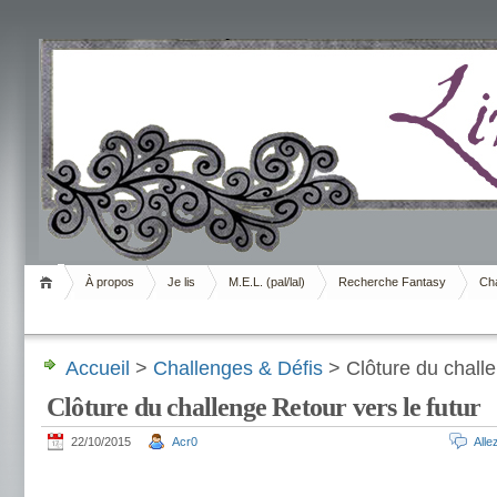
Livrement
À propos
Je lis
M.E.L. (pal/lal)
Recherche Fantasy
Cha
Accueil
>
Challenges & Défis
> Clôture du challe
Clôture du challenge Retour vers le futur
22/10/2015
Acr0
All
.