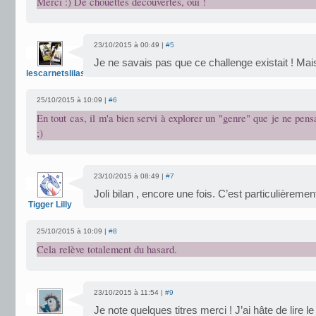
Merci :) De chouettes découvertes, oui !
23/10/2015 à 00:49 |
#5
Je ne savais pas que ce challenge existait ! Ma
lescarnetslilas
25/10/2015 à 10:09 |
#6
En tout cas, il m'a bien servi à explorer un "genre" que je ne pens
;)
23/10/2015 à 08:49 |
#7
Joli bilan , encore une fois. C’est particulièremen
Tigger Lilly
25/10/2015 à 10:09 |
#8
Cela relève totalement du hasard.
23/10/2015 à 11:54 |
#9
Je note quelques titres merci ! J’ai hâte de lire l