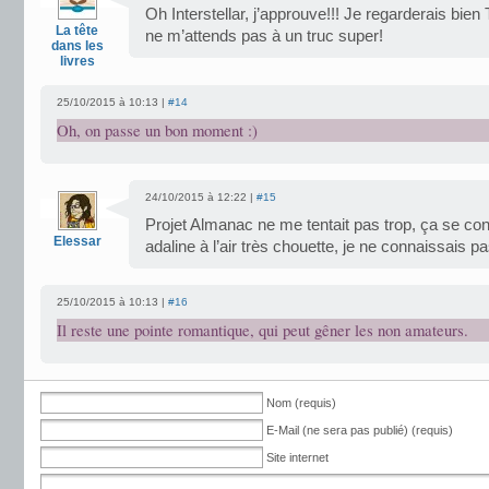
Oh Interstellar, j’approuve!!! Je regarderais bi
La tête
ne m’attends pas à un truc super!
dans les
livres
25/10/2015 à 10:13 |
#14
Oh, on passe un bon moment :)
24/10/2015 à 12:22 |
#15
Projet Almanac ne me tentait pas trop, ça se con
Elessar
adaline à l’air très chouette, je ne connaissais p
25/10/2015 à 10:13 |
#16
Il reste une pointe romantique, qui peut gêner les non amateurs.
Nom (requis)
E-Mail (ne sera pas publié) (requis)
Site internet