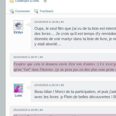
Challenges & Défis
Commenter
Trackback
22/10/2015 à 19:29 |
#1
Oups, le seul film que j’ai vu de ta liste est interst
Eirilys
des livres… Je crois qu’il est temps d’y remédier 
étonnée de voir martyr dans ta liste de livre, je
y etait abordé…
22/10/2015 à 19:37 |
#2
J'espère que cela te donnera envie d'en voir d'autres :) Ce n'est 
qu'un "fait" dans l'histoire. (je ne peux pas en dire plus sous peine 
22/10/2015 à 20:19 |
#3
Beau bilan ! Merci de ta participation, et puis j’ad
Lune
avec les livres :p Plein de belles découvertes ! 
25/10/2015 à 10:09 |
#4