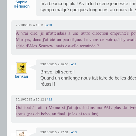
Sophie
m’a beaucoup plu ! As tu lu la série jeunesse time
Hérisson
sympa malgré quelques longueurs au cours de 
25/10/2015 à 10:11 |
#10
A vrai dire, je m'attendais à une autre direction empruntée p
Martyrs, donc j'ai été un peu déçue. Je viens de voir qu'il y avai
série d'Alex Scarrow, mais est-elle terminée ?
23/10/2015 à 16:54 |
#11
Bravo, joli score !
lorhkan
Quand un challenge nous fait faire de belles déc
réussi !
25/10/2015 à 10:12 |
#12
Oui tout à fait :) Même si j'ai ajouté dans ma PAL plus de livre
sortis (pas de bobo, au final, je les ai tous lus)
23/10/2015 à 17:31 |
#13