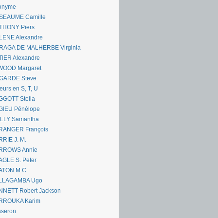
onyme
SEAUME Camille
THONY Piers
LENE Alexandre
RAGA DE MALHERBE Virginia
IER Alexandre
WOOD Margaret
GARDE Steve
eurs en S, T, U
GGOTT Stella
GIEU Pénélope
ILLY Samantha
RANGER François
RIE J. M.
RROWS Annie
GLE S. Peter
ATON M.C.
LLAGAMBA Ugo
NNETT Robert Jackson
RROUKA Karim
sseron