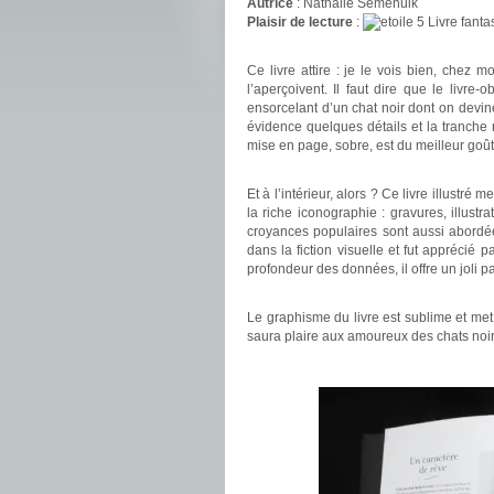
Autrice
: Nathalie Semenuik
Plaisir de lecture
:
Livre fanta
.
Ce livre attire : je le vois bien, chez m
l’aperçoivent. Il faut dire que le livre
ensorcelant d’un chat noir dont on devin
évidence quelques détails et la tranche n
mise en page, sobre, est du meilleur goût
.
Et à l’intérieur, alors ? Ce livre illustré
la riche iconographie : gravures, illustra
croyances populaires sont aussi abordées.
dans la fiction visuelle et fut apprécié 
profondeur des données, il offre un joli p
.
Le graphisme du livre est sublime et met
saura plaire aux amoureux des chats noir