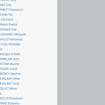
RGESS Tony
RKE Sue
RNETT Frances H.
RTON Tim
LVO David
RMAN Patrick
RRIGER Gail
USSARIEU Morgane
VALLO Francesca
COLI Nicoletta
ka
llenges & Défis
AMBLAIN Joris
ATTAM Maxime
AUVEL David
BOSKY Stephen
EVALIER Chloé
EVALIER Tracy
OLLET Mona
ou
VIELLO Emmanuel
ARKE Susanna