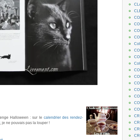
CL
CL
CO
COE
CO
COL
Col
CO
CO
Col
CO
CO
CO
CO
CO
CO
CO
CR
llenge Halloween : sur le
calendrier des rendez-
CR
, je ne pouvais pas la louper !
CR
CR
tré