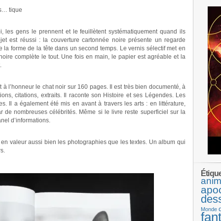
s… tique
oi, les gens le prennent et le feuillètent systématiquement quand ils
-objet est réussi : la couverture cartonnée noire présente un regarde
e la forme de la tête dans un second temps. Le vernis sélectif met en
oire complète le tout. Une fois en main, le papier est agréable et la
.
 met à l’honneur le chat noir sur 160 pages. Il est très bien documenté, à
tions, citations, extraits. Il raconte son Histoire et ses Légendes. Les
 Il a également été mis en avant à travers les arts : en littérature,
par de nombreuses célébrités. Même si le livre reste superficiel sur la
anel d’informations.
 en valeur aussi bien les photographies que les textes. Un album qui
s.
.
Étiqu
anim
apo
des
Monde
fan