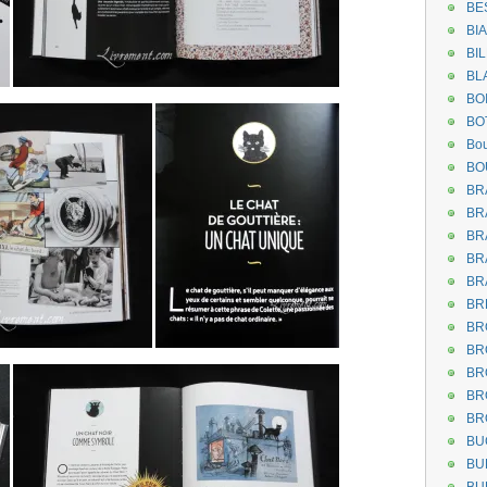
BE
BI
BI
BL
BO
BO
Bou
BO
BR
BR
BR
BR
BR
BR
BR
BR
BR
BR
BR
BU
BU