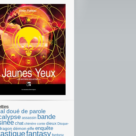
ettes
al doué de parole
bande
calypse
assassin
sinée
chat
dieux
chimère
conte
Disque-
enquête
dragon
démon
elfe
tastique
fantasy
fantasy