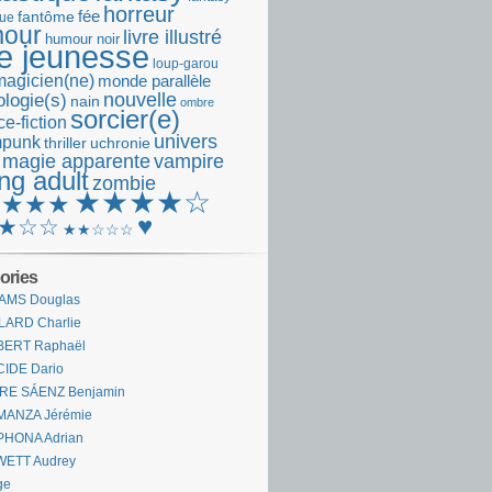
horreur
fantôme
fée
que
our
livre illustré
humour noir
re jeunesse
loup-garou
magicien(ne)
monde parallèle
nouvelle
logie(s)
nain
ombre
sorcier(e)
e-fiction
univers
mpunk
thriller
uchronie
 magie apparente
vampire
ng adult
zombie
★★★★☆
★★★★
♥
★☆☆
★★☆☆☆
ories
AMS Douglas
LARD Charlie
BERT Raphaël
CIDE Dario
IRE SÁENZ Benjamin
MANZA Jérémie
PHONA Adrian
WETT Audrey
ge