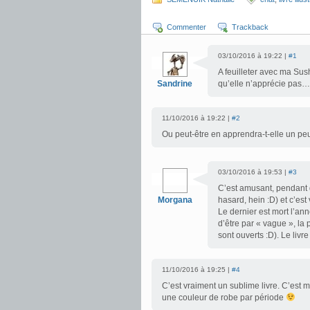
Commenter
Trackback
03/10/2016 à 19:22 |
#1
A feuilleter avec ma Sush
Sandrine
qu’elle n’apprécie pas…
11/10/2016 à 19:22 |
#2
Ou peut-être en apprendra-t-elle un pe
03/10/2016 à 19:53 |
#3
C’est amusant, pendant 
Morgana
hasard, hein :D) et c’est
Le dernier est mort l’ann
d’être par « vague », la 
sont ouverts :D). Le livr
11/10/2016 à 19:25 |
#4
C’est vraiment un sublime livre. C’est 
une couleur de robe par période