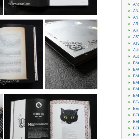
An
AN
AN
AR
AR
AST
AT
AU
Aut
BA
BA
BA
BA
BAR
BA
BEA
BE
BE
BE
BE
Be