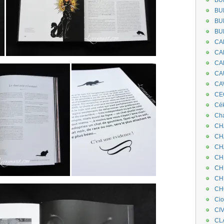
BU
BU
BU
BU
CA
CA
CA
CA
CA
CEC
Cé
Cha
CH
CH
CH
CH
CH
CH
CH
Ci
CI
CL