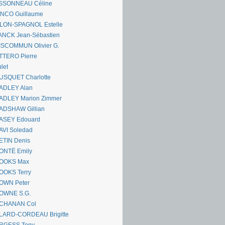
SSONNEAU Céline
ANCO Guillaume
LLON-SPAGNOL Estelle
ANCK Jean-Sébastien
ISCOMMUN Olivier G.
TTERO Pierre
let
USQUET Charlotte
ADLEY Alan
ADLEY Marion Zimmer
ADSHAW Gillian
ASEY Edouard
AVI Soledad
ETIN Denis
ONTË Emily
OOKS Max
OOKS Terry
OWN Peter
OWNE S.G.
CHANAN Col
LARD-CORDEAU Brigitte