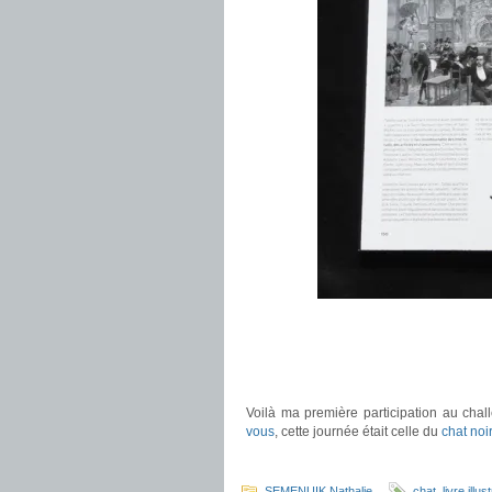
.
.
.
Voilà ma première participation au cha
vous
, cette journée était celle du
chat noir
.
SEMENUIK Nathalie
chat
,
livre illus