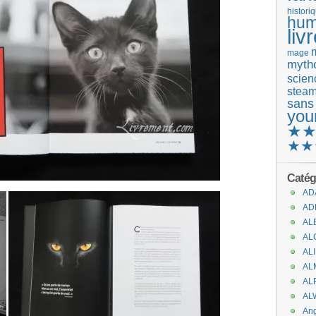
histori
hum
liv
mage
mytho
scienc
stea
sans
you
★
★★
Catég
AD
AD
AL
AL
AL
AL
AL
AL
An