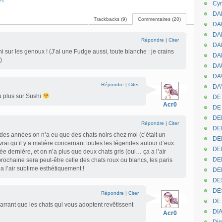
Cyr
DAB
Trackbacks (9)
Commentaires (20)
DA
DA
Répondre
|
Citer
DAN
i sur les genoux ! (J’ai une Fudge aussi, toute blanche : je crains
DA
)
DA
DA
Répondre
|
Citer
DAY
u plus sur Sushi
DE 
Acr0
DE
DE
Répondre
|
Citer
DE
des années on n’a eu que des chats noirs chez moi (c’était un
DE
 vrai qu’il y a matière concernant toutes les légendes autour d’eux.
DE
ée dernière, et on n’a plus que deux chats gris (oui… ça a l’air
DEN
prochaine sera peut-être celle des chats roux ou blancs, les paris
e a l’air sublime esthétiquement !
DE
DE
DE
Répondre
|
Citer
DE
marrant que les chats qui vous adoptent revêtissent
DI
Acr0