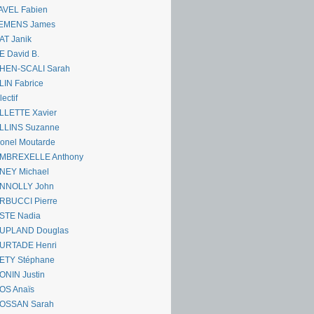
AVEL Fabien
EMENS James
AT Janik
 David B.
HEN-SCALI Sarah
IN Fabrice
lectif
LLETTE Xavier
LLINS Suzanne
onel Moutarde
MBREXELLE Anthony
NEY Michael
NNOLLY John
RBUCCI Pierre
STE Nadia
UPLAND Douglas
URTADE Henri
ETY Stéphane
ONIN Justin
OS Anaïs
OSSAN Sarah