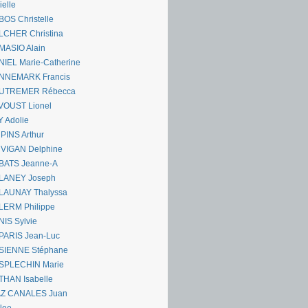
ielle
OS Christelle
LCHER Christina
MASIO Alain
IEL Marie-Catherine
NNEMARK Francis
UTREMER Rébecca
VOUST Lionel
 Adolie
PINS Arthur
 VIGAN Delphine
BATS Jeanne-A
LANEY Joseph
LAUNAY Thalyssa
LERM Philippe
IS Sylvie
PARIS Jean-Luc
SIENNE Stéphane
SPLECHIN Marie
THAN Isabelle
AZ CANALES Juan