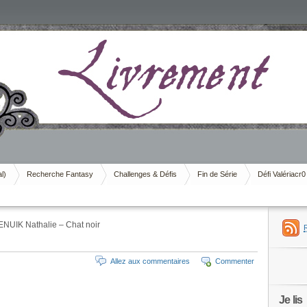
al)
Recherche Fantasy
Challenges & Défis
Fin de Série
Défi Valériacr0
NUIK Nathalie – Chat noir
Allez aux commentaires
Commenter
Je lis