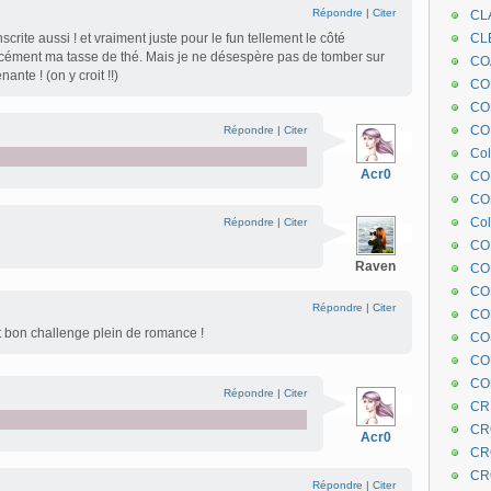
Répondre
|
Citer
CL
rite aussi ! et vraiment juste pour le fun tellement le côté
CL
rcément ma tasse de thé. Mais je ne désespère pas de tomber sur
CO
ante ! (on y croit !!)
COE
CO
COL
Répondre
|
Citer
Col
Acr0
CO
CO
Col
Répondre
|
Citer
CO
Raven
CO
CO
Répondre
|
Citer
CO
t bon challenge plein de romance !
CO
CO
CO
Répondre
|
Citer
CR
CR
Acr0
CR
CR
Répondre
|
Citer