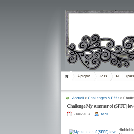
Livrement
À propos
Je lis
M.E.L. (pal/l
Accueil
>
Challenges & Défis
> Challe
Challenge My summer of (SFFF) lov
21/06/2013
Acr0
.
Hinhinhin