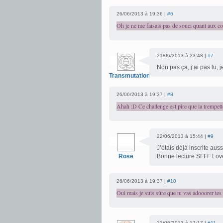
26/06/2013 à 19:36 |
#6
Oh je ne me faisais pas de souci quant aux com
21/06/2013 à 23:48 |
#7
Non pas ça, j’ai pas lu, 
Transmutation
26/06/2013 à 19:37 |
#8
Ahah :D Ce challenge est pire que la trempett
22/06/2013 à 15:44 |
#9
J’étais déjà inscrite auss
Rose
Bonne lecture SFFF Love
26/06/2013 à 19:37 |
#10
Oui mais je suis sûre que tu vas adooorer tes 
22/06/2013 à 17:17 |
#11