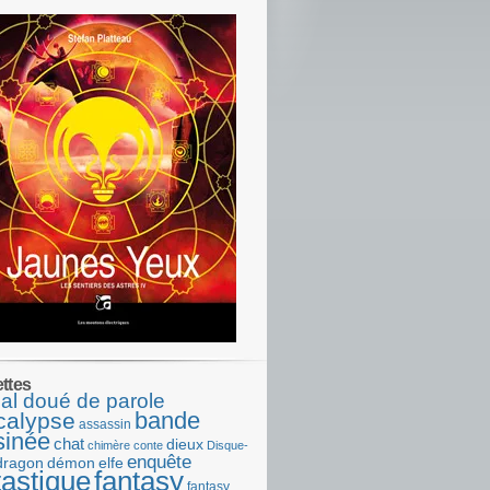
ettes
al doué de parole
bande
calypse
assassin
sinée
chat
dieux
chimère
conte
Disque-
enquête
dragon
démon
elfe
tastique
fantasy
fantasy