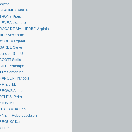
onyme
SEAUME Camille
THONY Piers
LENE Alexandre
RAGA DE MALHERBE Virginia
IER Alexandre
WOOD Margaret
GARDE Steve
eurs en S, T, U
GGOTT Stella
GIEU Pénélope
ILLY Samantha
RANGER François
RIE J. M.
RROWS Annie
GLE S. Peter
ATON M.C.
LLAGAMBA Ugo
NNETT Robert Jackson
RROUKA Karim
sseron