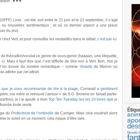
ardon : ♥ ♥ ♥
FF) Love : cet été, soit entre le 21 juin et le 22 septembre, il s’agit
 ou nouvelles sentimentaux ; et où ce dernier aspect a une place
pas du jeu).
 chez Vert, et pour connaître les modalités dans le détail,
c’est par ici.
se de thé/café/chocolat ce genre de sous-genre (haaaan, une étiquette,
). Mais il faut dire que c’est difficile de dire non à Vert. Bon, moi je
i l’on trouve du zombie romantique – comme
Vivants
de Marion ou
s attirée par cet attrait.
s que je vous recommande de lire à la plage
, Cornwall a
gentiment
père, ma mère et retrouvé l’amour »
de S.G. Browne en faisait partie.
parfois), je l’ai ajouté à mon
Top Ten Tuesday sur les 10 livres que je
 fourrée toute seule.
Étiqu
saga du
Protectorat de l’ombrelle
de Carriger. Mais cela voudrait alors
anim
omme le soleil en ce moment, cela risque d’être rare.
apo
des
Monde
fan