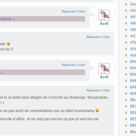
An
AN
Répondre
|
Citer
AN
olutions ;)
AR
Acr0
AR
AST
Répondre
|
Citer
AT
ssée
AU
ut cas !!
Aut
BA
Répondre
|
Citer
BA
...
BA
Acr0
BA
BAR
Répondre
|
Citer
BA
a lu ce billet sera obligée de s’inscrire au challenge. Mouahahah,
BEA
! »
BE
de ne pas avoir de commentaires sur un billet mouhahaha
BE
 inscrite d’office. Je ne sais pas encore ce que je vais lire par
BE
BE
Be