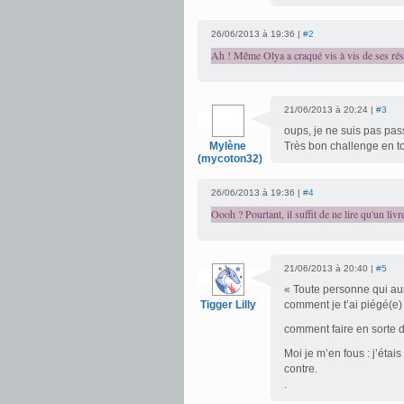
26/06/2013 à 19:36 |
#2
Ah ! Même Olya a craqué vis à vis de ses rés
21/06/2013 à 20:24 |
#3
oups, je ne suis pas pa
Mylène
Très bon challenge en to
(mycoton32)
26/06/2013 à 19:36 |
#4
Oooh ? Pourtant, il suffit de ne lire qu'un livre
21/06/2013 à 20:40 |
#5
« Toute personne qui aur
Tigger Lilly
comment je t’ai piégé(e) 
comment faire en sorte 
Moi je m’en fous : j’étais
contre.
.