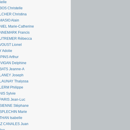
ielle
OS Christelle
LCHER Christina
MASIO Alain
IEL Marie-Catherine
NNEMARK Francis
UTREMER Rébecca
VOUST Lionel
 Adolie
PINS Arthur
 VIGAN Delphine
BATS Jeanne-A
LANEY Joseph
LAUNAY Thalyssa
LERM Philippe
IS Sylvie
PARIS Jean-Luc
SIENNE Stéphane
SPLECHIN Marie
THAN Isabelle
AZ CANALES Juan