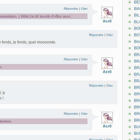
BE
BI
Répondre
|
Citer
BI
mentaires ;) Héhé j'ai été inscrite d'office aussi.
Acr0
BL
BO
BO
Répondre
|
Citer
Bou
je fonds, je fonds, quel moooonde.
BO
BR
Répondre
|
Citer
BR
e.
BR
Acr0
BR
BR
Répondre
|
Citer
BR
i :p
BR
 !
BR
BR
BR
Répondre
|
Citer
BR
lectures.
Acr0
BU
BU
Répondre
|
Citer