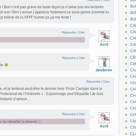
BU
BU
r ! Bon c’est pas grave de toute façon je n’aime pas les lectures
st vrai ! Bon j’avoue j’apprecie fortement ce sous-genre (comme tu
BU
s ça relève de la SFFF humm ça ça me tente !
BU
CA
CA
Répondre
|
Citer
CA
Acr0
CA
CA
CEC
Répondre
|
Citer
Cé
rée
dexlivres
Cha
CH
Répondre
|
Citer
CH
e, et je tenterai peut-être le dernier livre YA de Carriger dans le
CH
otectorat de l’Ombrelle » : Espionnage and Etiquette ! Je suis
CH
e histoire d’amour…
CH
CH
Répondre
|
Citer
CH
de me rafraichir la mémoire :)
Ci
Acr0
CI
CL