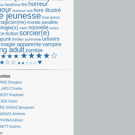
horreur
fantôme
fée
que
our
livre illustré
humour noir
re jeunesse
loup-garou
magicien(ne)
monde parallèle
nouvelle
logie(s)
nain
ombre
sorcier(e)
e-fiction
univers
mpunk
thriller
uchronie
 magie apparente
vampire
ng adult
zombie
★★★★☆
★★★★
♥
★☆☆
★★☆☆☆
ories
AMS Douglas
LARD Charlie
BERT Raphaël
CIDE Dario
IRE SÁENZ Benjamin
MANZA Jérémie
PHONA Adrian
WETT Audrey
ge