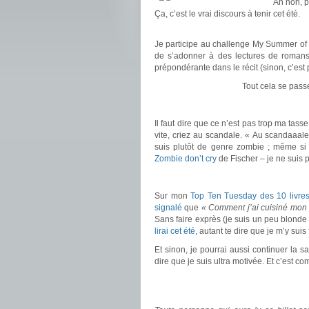
Ah non, p
Ça, c’est le vrai discours à tenir cet été.
.
Je participe au challenge My Summer of (SF
de s’adonner à des lectures de romans
prépondérante dans le récit (sinon, c’est 
Tout cela se passe
.
Il faut dire que ce n’est pas trop ma tas
vite, criez au scandale. « Au scandaaale »
suis plutôt de genre zombie ; même s
Zombie don’t cry
de Fischer – je ne suis pa
.
Sur mon
Top Ten Tuesday des 10 livre
signalé
que
« Comment j’ai cuisiné mon 
Sans faire exprès (je suis un peu blonde 
lirai cet été
, autant te dire que je m’y suis
Et sinon, je pourrai aussi continuer la 
dire que je suis ultra motivée. Et c’est c
.
.