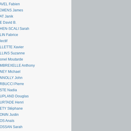
AVEL Fabien
EMENS James
AT Janik
 David B.
HEN-SCALI Sarah
IN Fabrice
lectif
LLETTE Xavier
LLINS Suzanne
onel Moutarde
MBREXELLE Anthony
NEY Michael
NNOLLY John
RBUCCI Pierre
STE Nadia
UPLAND Douglas
URTADE Henri
ETY Stéphane
ONIN Justin
OS Anaïs
OSSAN Sarah