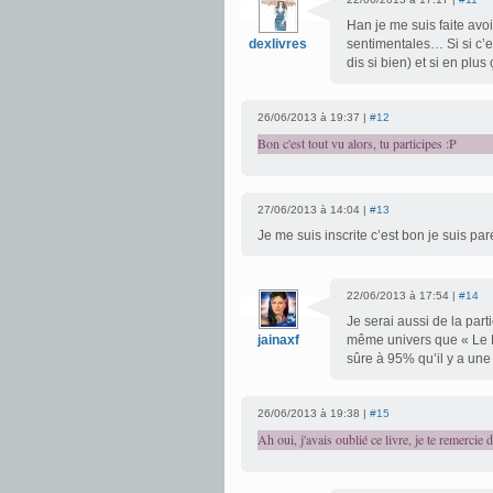
Han je me suis faite avoi
dexlivres
sentimentales… Si si c’e
dis si bien) et si en plu
26/06/2013 à 19:37 |
#12
Bon c'est tout vu alors, tu participes :P
27/06/2013 à 14:04 |
#13
Je me suis inscrite c’est bon je suis pa
22/06/2013 à 17:54 |
#14
Je serai aussi de la parti
jainaxf
même univers que « Le Pr
sûre à 95% qu’il y a un
26/06/2013 à 19:38 |
#15
Ah oui, j'avais oublié ce livre, je te remercie 