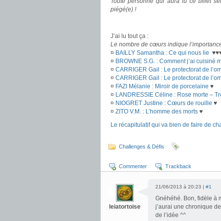
Toute personne qui aura lu ce billet s
piégé(e) !
.
J’ai lu tout ça :
Le nombre de cœurs indique l’importanc
¤
BAILLY Samantha : Ce qui nous lie
♥♥
¤
BROWNE S.G. : Comment j’ai cuisiné m
¤
CARRIGER Gail : Le protectorat de l’om
¤
CARRIGER Gail : Le protectorat de l’o
¤
FAZI Mélanie : Miroir de porcelaine
♥
¤
LANDRESSIE Céline : Rose morte – Tro
¤
NIOGRET Justine : Cœurs de rouille
♥
¤
ZITO V.M. : L’homme des morts
♥
Le récapitulatif qui va bien de faire de cha
.
Challenges & Défis
Commenter
Trackback
21/06/2013 à 20:23 |
#1
Gnéhéhé. Bon, fidèle à 
leiatortoise
j’aurai une chronique de 
de l’idée ^^