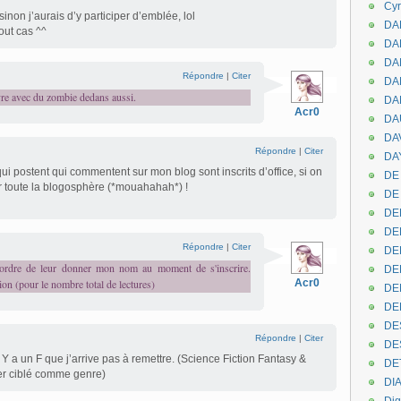
Cyr
 sinon j’aurais d’y participer d’emblée, lol
DAB
out cas ^^
DA
DA
Répondre
|
Citer
DAN
livre avec du zombie dedans aussi.
DA
Acr0
DA
DA
Répondre
|
Citer
DAY
ui postent qui commentent sur mon blog sont inscrits d’office, si on
DE 
r toute la blogosphère (*mouahahah*) !
DE
DE
DE
Répondre
|
Citer
DE
l'ordre de leur donner mon nom au moment de s'inscrire.
DE
on (pour le nombre total de lectures)
Acr0
DEN
DE
DE
Répondre
|
Citer
DE
Y a un F que j’arrive pas à remettre. (Science Fiction Fantasy &
DE
per ciblé comme genre)
DI