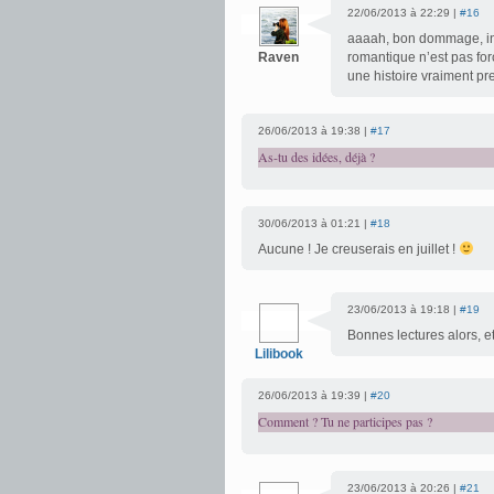
22/06/2013 à 22:29 |
#16
aaaah, bon dommage, insc
Raven
romantique n’est pas fo
une histoire vraiment pren
26/06/2013 à 19:38 |
#17
As-tu des idées, déjà ?
30/06/2013 à 01:21 |
#18
Aucune ! Je creuserais en juillet !
23/06/2013 à 19:18 |
#19
Bonnes lectures alors, e
Lilibook
26/06/2013 à 19:39 |
#20
Comment ? Tu ne participes pas ?
23/06/2013 à 20:26 |
#21