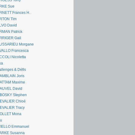
RGESS Tony
RKE Sue
RNETT Frances H.
RTON Tim
LVO David
RMAN Patrick
RRIGER Gail
USSARIEU Morgane
VALLO Francesca
COLI Nicoletta
ka
llenges & Défis
AMBLAIN Joris
ATTAM Maxime
AUVEL David
BOSKY Stephen
EVALIER Chloé
EVALIER Tracy
OLLET Mona
ou
VIELLO Emmanuel
ARKE Susanna