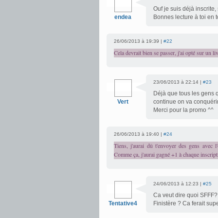
Ouf je suis déjà inscrite,
endea
Bonnes lecture à toi en t
26/06/2013 à 19:39 |
#22
Cela devrait bien se passer, j'ai opté sur un 
23/06/2013 à 22:14 |
#23
Déjà que tous les gens q
Vert
continue on va conquéri
Merci pour la promo ^^
26/06/2013 à 19:40 |
#24
Tiens, j'aurai dû t'envoyer des gens avec 
Comme ça, j'aurai gagné +1 à chaque inscripti
24/06/2013 à 12:23 |
#25
Ca veut dire quoi SFFF? 
Tentative4
Finistère ? Ca ferait su