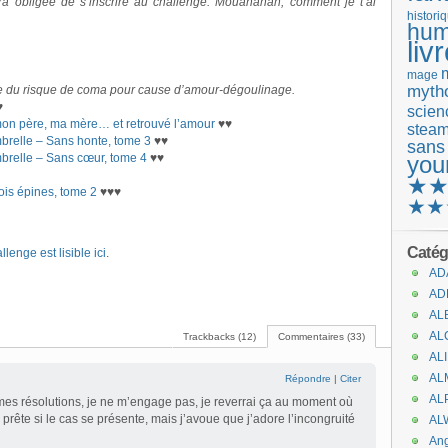
era obligée de s’inscrire au challenge. Mouahahah, comment je t’ai
histori
hum
liv
mage
mytho
e du risque de coma pour cause d’amour-dégoulinage.
♥
scienc
on père, ma mère… et retrouvé l’amour
♥♥
stea
brelle – Sans honte, tome 3
♥♥
sans
mbrelle – Sans cœur, tome 4
♥♥
you
★
is épines, tome 2
♥♥♥
★★
Catég
llenge est lisible ici
.
AD
AD
AL
AL
Trackbacks (12)
Commentaires (33)
AL
AL
Répondre
|
Citer
AL
mes résolutions, je ne m’engage pas, je reverrai ça au moment où
prête si le cas se présente, mais j’avoue que j’adore l’incongruité
AL
An