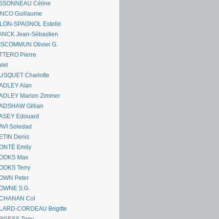
SSONNEAU Céline
ANCO Guillaume
LLON-SPAGNOL Estelle
ANCK Jean-Sébastien
ISCOMMUN Olivier G.
TTERO Pierre
let
USQUET Charlotte
ADLEY Alan
ADLEY Marion Zimmer
ADSHAW Gillian
ASEY Edouard
AVI Soledad
ETIN Denis
ONTË Emily
OOKS Max
OOKS Terry
OWN Peter
OWNE S.G.
CHANAN Col
LARD-CORDEAU Brigitte