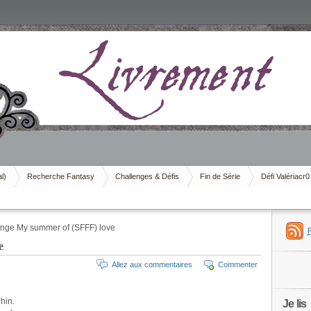
al)
Recherche Fantasy
Challenges & Défis
Fin de Série
Défi Valériacr0
nge My summer of (SFFF) love
e
Allez aux commentaires
Commenter
hin.
Je lis