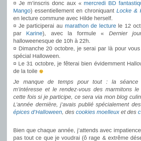
¤ Je m’inscris donc aux «
mercredi BD fantasti
Mango
) essentiellement en chroniquant
Locke & 
en lecture commune avec Hilde herself.
¤ Je participerai au
marathon de lecture
le 12 oct
par
Karine
), avec la formule «
Dernier jou
halloweenesque de 10h à 22h.
¤ Dimanche 20 octobre, je serai par là pour vou
spécial Halloween.
¤ Le 31 octobre, je fêterai bien évidemment Hallow
de la toile
Je manque de temps pour tout : la séance 
m’intéresse et le rendez-vous des marmitons le
cette fois si je participe, ce sera via mon blog culi
L’année dernière, j’avais publié spécialement de
épices d’Halloween
, des
cookies moelleux
et des
c
.
Bien que chaque année, j’attends avec impatience c
pas tout ce que je voudrai (ô rage & extrême déses