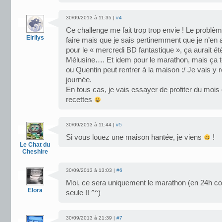
30/09/2013 à 11:35 |
#4
Ce challenge me fait trop trop envie ! Le problème
Eirilys
faire mais que je sais pertinemment que je n’en 
pour le « mercredi BD fantastique », ça aurait ét
Mélusine…. Et idem pour le marathon, mais ça 
ou Quentin peut rentrer à la maison :/ Je vais y réf
journée.
En tous cas, je vais essayer de profiter du mois
recettes
30/09/2013 à 11:44 |
#5
Si vous louez une maison hantée, je viens
!
Le Chat du
Cheshire
30/09/2013 à 13:03 |
#6
Moi, ce sera uniquement le marathon (en 24h c
Elora
seule !! ^^)
30/09/2013 à 21:39 |
#7