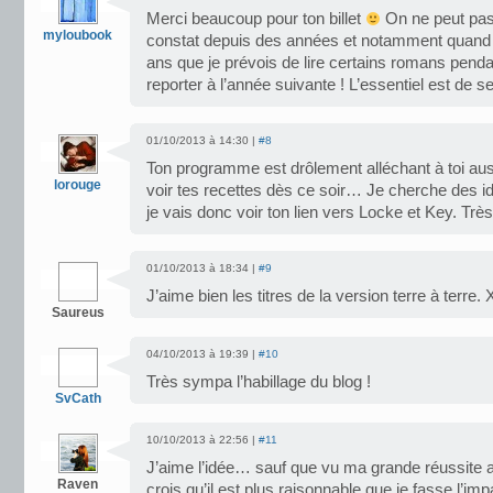
Merci beaucoup pour ton billet
On ne peut pas t
myloubook
constat depuis des années et notamment quand je
ans que je prévois de lire certains romans pend
reporter à l’année suivante ! L’essentiel est de se f
01/10/2013 à 14:30 |
#8
Ton programme est drôlement alléchant à toi auss
lorouge
voir tes recettes dès ce soir… Je cherche des i
je vais donc voir ton lien vers Locke et Key. Trè
01/10/2013 à 18:34 |
#9
J’aime bien les titres de la version terre à terre.
Saureus
04/10/2013 à 19:39 |
#10
Très sympa l’habillage du blog !
SvCath
10/10/2013 à 22:56 |
#11
J’aime l’idée… sauf que vu ma grande réussite a
Raven
crois qu’il est plus raisonnable que je fasse l’