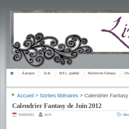
Livrement
À propos
Je lis
M.E.L. (pal/lal)
Recherche Fantasy
Cha
Accueil
>
Sorties littéraires
> Calendrier Fantasy
Calendrier Fantasy de Juin 2012
31/05/2012
Acr0
All
.