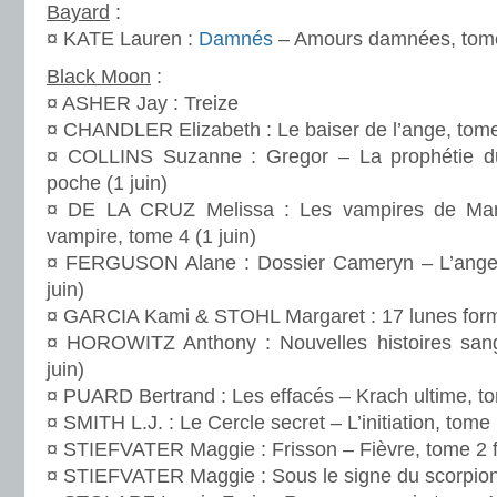
Bayard
:
¤ KATE Lauren :
Damnés
– Amours damnées, tome 
Black Moon
:
¤ ASHER Jay : Treize
¤ CHANDLER Elizabeth : Le baiser de l’ange, tome 
¤ COLLINS Suzanne : Gregor – La prophétie d
poche (1 juin)
¤ DE LA CRUZ Melissa : Les vampires de Man
vampire, tome 4 (1 juin)
¤ FERGUSON Alane : Dossier Cameryn – L’ange 
juin)
¤ GARCIA Kami & STOHL Margaret : 17 lunes forma
¤ HOROWITZ Anthony : Nouvelles histoires sang
juin)
¤ PUARD Bertrand : Les effacés – Krach ultime, to
¤ SMITH L.J. : Le Cercle secret – L’initiation, tome
¤ STIEFVATER Maggie : Frisson – Fièvre, tome 2 f
¤ STIEFVATER Maggie : Sous le signe du scorpion 