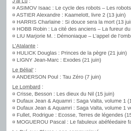
J’ai Lu
:
¤ ASIMOV Isaac : Le cycle des robots – Les robots,
¤ ASTIER Alexandre : Kaamelott, livre 2 (13 juin)
¤ HARRIS Charlaine : Si douce sera la mort (13 jui
¤ HOBB Robin : La cité des anciens – La fureur du 
¤ LIU Marjorie M. : Démoniaque – L’appel de l’ombr
L’Atalante
:
¤ HULICK Douglas : Princes de la pègre (21 juin)
¤ LIGNY Jean-Marc : Exodes (21 juin)
Le Bélial’
:
¤ ANDERSON Poul : Tau Zéro (7 juin)
Le Lombard
:
¤ Crisse, Besson : Les dieux du Nil (15 juin)
¤ Dufaux Jean & Aquamri : Saga Valta, volume 1 (1
¤ Dufaux Jean & Aquamri : Saga Valta, volume 1 ve
¤ Fullet, Rodrigue : Ecosse, Terres de légendes (15
¤ MOGUEROU Pascal : Le fabuleux abéféedaire farf