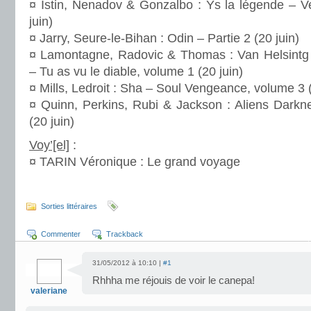
¤ Istin, Nenadov & Gonzalbo : Ys la légende – 
juin)
¤ Jarry, Seure-le-Bihan : Odin – Partie 2 (20 juin)
¤ Lamontagne, Radovic & Thomas : Van Helsintg 
– Tu as vu le diable, volume 1 (20 juin)
¤ Mills, Ledroit : Sha – Soul Vengeance, volume 3 (
¤ Quinn, Perkins, Rubi & Jackson : Aliens Darkn
(20 juin)
Voy’[el]
:
¤ TARIN Véronique : Le grand voyage
.
Sorties littéraires
Commenter
Trackback
31/05/2012 à 10:10 |
#1
Rhhha me réjouis de voir le canepa!
valeriane