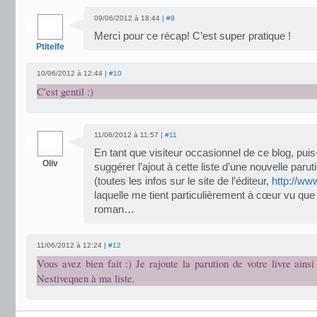
09/06/2012 à 18:44 |
#9
Merci pour ce récap! C’est super pratique !
Ptitelfe
10/06/2012 à 12:44 |
#10
C'est gentil :)
11/06/2012 à 11:57 |
#11
En tant que visiteur occasionnel de ce blog, pui
Oliv
suggérer l’ajout à cette liste d’une nouvelle par
(toutes les infos sur le site de l’éditeur,
http://ww
laquelle me tient particulièrement à cœur vu que 
roman…
11/06/2012 à 12:24 |
#12
Vous avez bien fait :) Je rajoute la parution de votre livre ainsi
Nestiveqnen à ma liste.