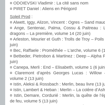
¤ ODOIEVSKI Vladimir : La cité sans nom
¤ PIRET Daniel : Aliens en Périgord
Soleil Prod
:
¤ Alwett, Iggy, Alizon, Vincent : Ogres – Sand maudi
¤ Ange, Sentenac, Palma, Cossu & Paitreau : L
dragons – La première, volume 14 (20 juin)
¤ Arleston, Mourier et Guth : Trolls de Troy – Poils
juin)
¤ Bec, Raffaele : Prométhée – L’arche, volume 6 (1
¤ Betbeder, Pietrobon & Martinez : Deep – Alpha 
juin)
¤ Canepa, Merli : End – Elisabeth, volume 1 (6 juin
¤ Claremont d’après Georges Lucas : Willow 
volume 2 (13 juin)
¤ Istin, Aleksi & Rossbach : Merlin, beau livre (13 j
¤ Istin, Lambert & Heban : Merlin – La colère d’Ash
¤ Istin, Demare, Cordurié : Merlin, la quête de l
de feu, volume 5 (13 juin)