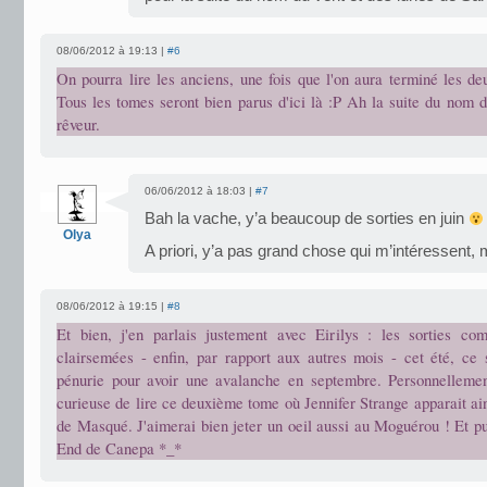
08/06/2012 à 19:13 |
#6
On pourra lire les anciens, une fois que l'on aura terminé les de
Tous les tomes seront bien parus d'ici là :P Ah la suite du nom d
rêveur.
06/06/2012 à 18:03 |
#7
Bah la vache, y’a beaucoup de sorties en juin
Olya
A priori, y’a pas grand chose qui m’intéressent, 
08/06/2012 à 19:15 |
#8
Et bien, j'en parlais justement avec Eirilys : les sorties c
clairsemées - enfin, par rapport aux autres mois - cet été, ce 
pénurie pour avoir une avalanche en septembre. Personnellemen
curieuse de lire ce deuxième tome où Jennifer Strange apparait ai
de Masqué. J'aimerai bien jeter un oeil aussi au Moguérou ! Et pui
End de Canepa *_*