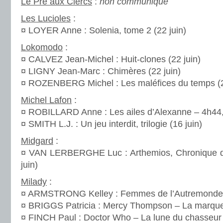
Le Pré aux Clercs
:
non communiqué
Les Lucioles
:
¤ LOYER Anne : Solenia, tome 2 (22 juin)
Lokomodo
:
¤ CALVEZ Jean-Michel : Huit-clones (22 juin)
¤ LIGNY Jean-Marc : Chimères (22 juin)
¤ ROZENBERG Michel : Les maléfices du temps (2
Michel Lafon
:
¤ ROBILLARD Anne : Les ailes d’Alexanne – 4h44, 
¤ SMITH L.J. : Un jeu interdit, trilogie (16 juin)
Midgard
:
¤ VAN LERBERGHE Luc : Arthemios, Chronique d’
juin)
Milady
:
¤ ARMSTRONG Kelley : Femmes de l’Autremonde –
¤ BRIGGS Patricia : Mercy Thompson – La marque
¤ FINCH Paul : Doctor Who – La lune du chasseur