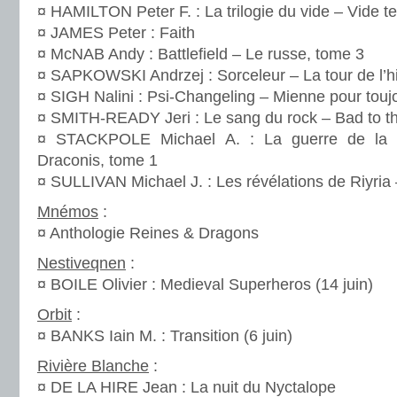
¤ HAMILTON Peter F. : La trilogie du vide – Vide t
¤ JAMES Peter : Faith
¤ McNAB Andy : Battlefield – Le russe, tome 3
¤ SAPKOWSKI Andrzej : Sorceleur – La tour de l’hi
¤ SIGH Nalini : Psi-Changeling – Mienne pour touj
¤ SMITH-READY Jeri : Le sang du rock – Bad to t
¤ STACKPOLE Michael A. : La guerre de la 
Draconis, tome 1
¤ SULLIVAN Michael J. : Les révélations de Riyria 
Mnémos
:
¤ Anthologie Reines & Dragons
Nestiveqnen
:
¤ BOILE Olivier : Medieval Superheros (14 juin)
Orbit
:
¤ BANKS Iain M. : Transition (6 juin)
Rivière Blanche
:
¤ DE LA HIRE Jean : La nuit du Nyctalope