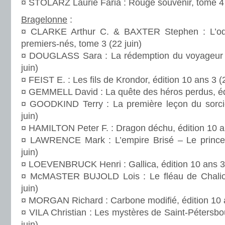
¤ STOLARZ Laurie Faria : Rouge souvenir, tome 4 
Bragelonne
:
¤ CLARKE Arthur C. & BAXTER Stephen : L’o
premiers-nés, tome 3 (22 juin)
¤ DOUGLASS Sara : La rédemption du voyageur –
juin)
¤ FEIST E. : Les fils de Krondor, édition 10 ans 3 (2
¤ GEMMELL David : La quête des héros perdus, édi
¤ GOODKIND Terry : La première leçon du sorcie
juin)
¤ HAMILTON Peter F. : Dragon déchu, édition 10 an
¤ LAWRENCE Mark : L’empire Brisé – Le prince
juin)
¤ LOEVENBRUCK Henri : Gallica, édition 10 ans 3 
¤ McMASTER BUJOLD Lois : Le fléau de Chalion
juin)
¤ MORGAN Richard : Carbone modifié, édition 10 a
¤ VILA Christian : Les mystères de Saint-Pétersbou
juin)