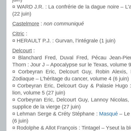
¤ WARD J.R. : La confrérie de la dague noire – L
(22 juin)
Castelmore
:
non communiqué
Citric
:
¤ HERAULT P.J. : Gurvan, l’intégrale (1 juin)
Delcourt
:
¤ Blanchard Fred, Duval Fred, Pécau Jean-Pie
Thorn : Jour J – Apocalypse sur le Texas, volume 9 
¤ Corbeyran Eric, Delcourt Guy, Robin Alexis,
Zodiaque – L’héritage du cancer, volume 4 (6 juin)
¤ Corbeyran Eric, Delcourt Guy & Palasie Hugo 
lion, volume 5 (27 juin)
¤ Corbeyran Eric, Delcourt Guy, Lannoy Nicolas
supplice de la vierge (27 juin)
¤ Lehman Serge & Créty Stéphane :
Masqué
– Le 
(6 juin)
¤ Rodolphe & Allot François : Tintagel – Yseut la b