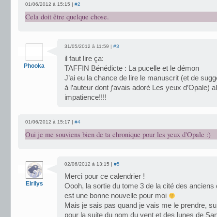
01/06/2012 à 15:15 |
#2
Cela doit être quelque chose.
31/05/2012 à 11:59 |
#3
il faut lire ça:
Phooka
TAFFIN Bénédicte : La pucelle et le démon
J’ai eu la chance de lire le manuscrit (et de su
à l’auteur dont j’avais adoré Les yeux d’Opale) al
impatience!!!!
01/06/2012 à 15:17 |
#4
Oui je me souviens bien de ta chronique pour les yeux d'Opale :)
02/06/2012 à 13:15 |
#5
Merci pour ce calendrier !
Eirilys
Oooh, la sortie du tome 3 de la cité des anciens
est une bonne nouvelle pour moi
Mais je sais pas quand je vais me le prendre, su
pour la suite du nom du vent et des lunes de San