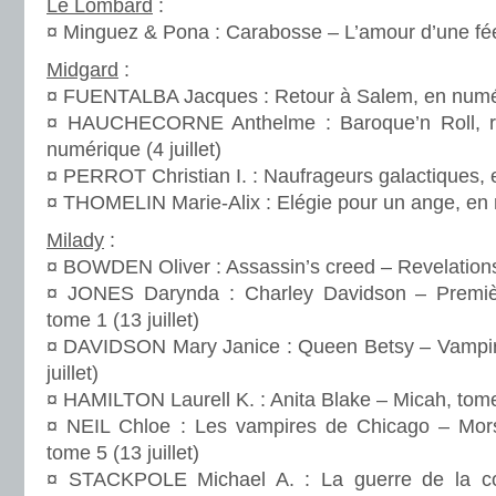
Le Lombard
:
¤ Minguez & Pona : Carabosse – L’amour d’une fée,
Midgard
:
¤ FUENTALBA Jacques : Retour à Salem, en numéri
¤ HAUCHECORNE Anthelme : Baroque’n Roll, re
numérique (4 juillet)
¤ PERROT Christian I. : Naufrageurs galactiques, e
¤ THOMELIN Marie-Alix : Elégie pour un ange, en n
Milady
:
¤ BOWDEN Oliver : Assassin’s creed – Revelations (
¤ JONES Darynda : Charley Davidson – Premièr
tome 1 (13 juillet)
¤ DAVIDSON Mary Janice : Queen Betsy – Vampire
juillet)
¤ HAMILTON Laurell K. : Anita Blake – Micah, tome 
¤ NEIL Chloe : Les vampires de Chicago – Mors
tome 5 (13 juillet)
¤ STACKPOLE Michael A. : La guerre de la co