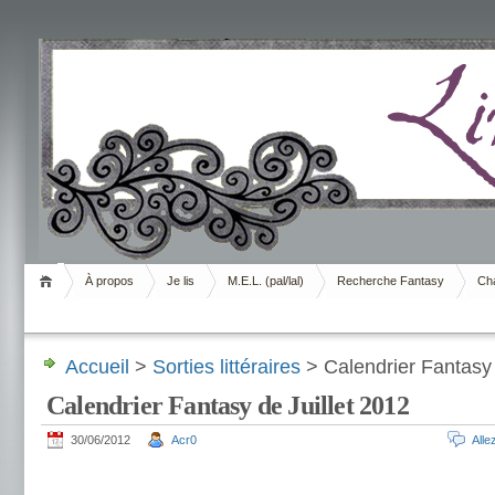
Livrement
À propos
Je lis
M.E.L. (pal/lal)
Recherche Fantasy
Cha
Accueil
>
Sorties littéraires
> Calendrier Fantasy 
Calendrier Fantasy de Juillet 2012
30/06/2012
Acr0
All
.