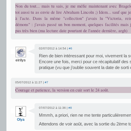
Non du tout... mais tu sais, je me méfie maintenant avec Brage
toi aussi tu as envie de lire Abraham Lincoln ;) Idem... sauf que j
à l'acte. Dans la même "collection" j'avais lu "Victoria, re
démons" : j'avais passé un bon moment, quelques facilités mais 
pas très bien (ma lecture date pourtant de l'année dernière, argh)
02/07/2012 à 14:54 |
#6
Rien de bien intéressant pour moi, vivement la 
eirilys
Encore une fois, merci pour ce récapitulatif des s
pratique (vu que j’oublie souvent la date de sorti 
05/07/2012 à 11:27 |
#7
Courage et patience, la version en cuir sort le 24 août.
07/07/2012 à 11:36 |
#8
Mmmh, a priori, rien ne me tente particulièremen
Olya
Attendons de voir août, avec la sortie du 2ème