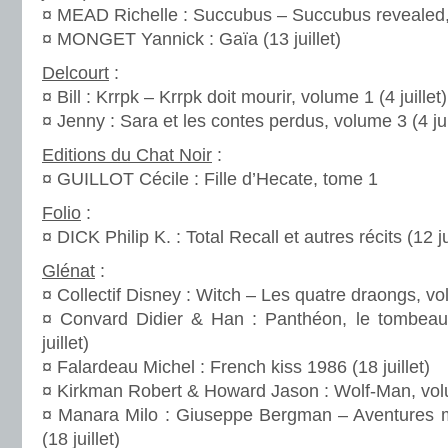
¤ MEAD Richelle : Succubus – Succubus revealed, t
¤ MONGET Yannick : Gaïa (13 juillet)
Delcourt
:
¤ Bill : Krrpk – Krrpk doit mourir, volume 1 (4 juillet)
¤ Jenny : Sara et les contes perdus, volume 3 (4 jui
Editions du Chat Noir
:
¤ GUILLOT Cécile : Fille d’Hecate, tome 1
Folio
:
¤ DICK Philip K. : Total Recall et autres récits (12 ju
Glénat
:
¤ Collectif Disney : Witch – Les quatre draongs, vol
¤ Convard Didier & Han : Panthéon, le tombeau
juillet)
¤ Falardeau Michel : French kiss 1986 (18 juillet)
¤ Kirkman Robert & Howard Jason : Wolf-Man, volum
¤ Manara Milo : Giuseppe Bergman – Aventures m
(18 juillet)