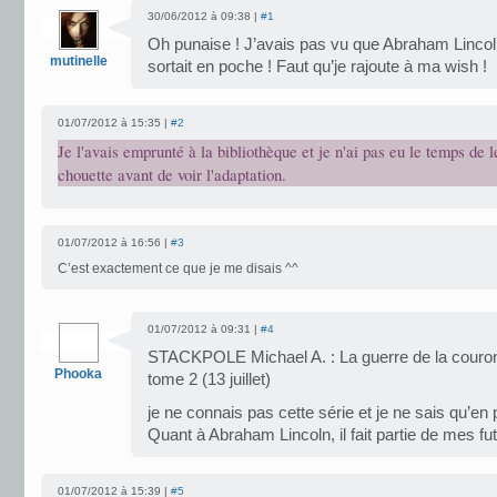
30/06/2012 à 09:38 |
#1
Oh punaise ! J’avais pas vu que Abraham Linco
mutinelle
sortait en poche ! Faut qu’je rajoute à ma wish !
01/07/2012 à 15:35 |
#2
Je l'avais emprunté à la bibliothèque et je n'ai pas eu le temps de le
chouette avant de voir l'adaptation.
01/07/2012 à 16:56 |
#3
C’est exactement ce que je me disais ^^
01/07/2012 à 09:31 |
#4
STACKPOLE Michael A. : La guerre de la couron
Phooka
tome 2 (13 juillet)
je ne connais pas cette série et je ne sais qu’en
Quant à Abraham Lincoln, il fait partie de mes fu
01/07/2012 à 15:39 |
#5