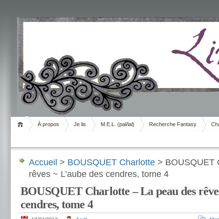
Livrement
À propos
Je lis
M.E.L. (pal/lal)
Recherche Fantasy
Cha
Accueil
>
BOUSQUET Charlotte
> BOUSQUET Ch
rêves ~ L’aube des cendres, tome 4
BOUSQUET Charlotte – La peau des rêves
cendres, tome 4