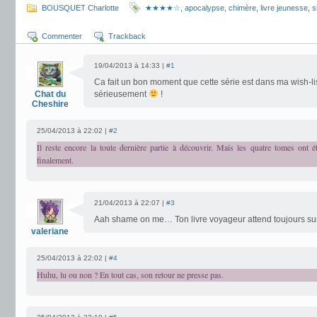
BOUSQUET Charlotte
★★★★☆
,
apocalypse
,
chimère
,
livre jeunesse
,
s
Commenter
Trackback
19/04/2013 à 14:33 |
#1
Ca fait un bon moment que cette série est dans ma wish-lis
Chat du
sérieusement
!
Cheshire
25/04/2013 à 22:02 |
#2
Il reste encore la toute dernière partie à découvrir. Mais les quatre tomes ont é
finalement.
21/04/2013 à 22:07 |
#3
Aah shame on me… Ton livre voyageur attend toujours s
valeriane
25/04/2013 à 22:02 |
#4
Huhu, lu ou non ? En tout cas, son retour ne presse pas.