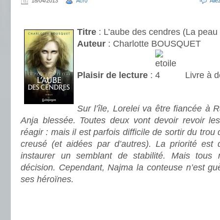
18/04/2013
Acr0
All
.
Titre
: L’aube des cendres (La peau 
Auteur
: Charlotte BOUSQUET
Plaisir de lecture
:
Livre à d
.
Sur l’île, Lorelei va être fiancée à 
Anja blessée. Toutes deux vont devoir revoir le
réagir : mais il est parfois difficile de sortir du tr
creusé (et aidées par d’autres). La priorité est
instaurer un semblant de stabilité. Mais tous 
décision. Cependant, Najma la conteuse n’est guè
ses héroïnes.
.
.