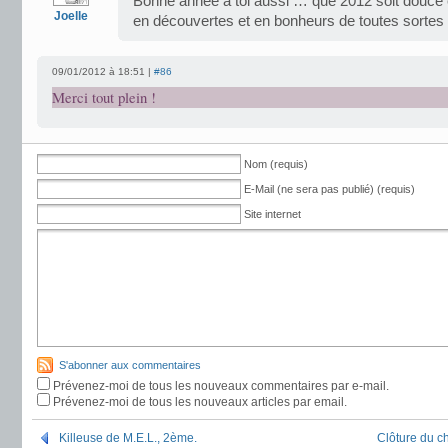
Bonne année à toi aussi … que 2012 soit douce e
Joelle
en découvertes et en bonheurs de toutes sortes
09/01/2012 à 18:51 |
#86
Merci tout plein !
Nom (requis)
E-Mail (ne sera pas publié) (requis)
Site internet
S'abonner aux commentaires
Prévenez-moi de tous les nouveaux commentaires par e-mail.
Prévenez-moi de tous les nouveaux articles par email.
Killeuse de M.E.L., 2ème.
Clôture du c