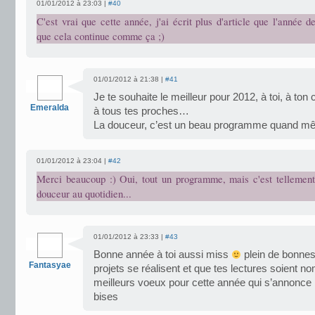
01/01/2012 à 23:03 |
#40
C'est vrai que cette année, j'ai écrit plus d'article que l'année d
que cela continue comme ça ;)
01/01/2012 à 21:38 |
#41
Je te souhaite le meilleur pour 2012, à toi, à ton c
Emeralda
à tous tes proches…
La douceur, c’est un beau programme quand 
01/01/2012 à 23:04 |
#42
Merci beaucoup :) Oui, tout un programme, mais c'est tellement
douceur au quotidien...
01/01/2012 à 23:33 |
#43
Bonne année à toi aussi miss
plein de bonnes 
Fantasyae
projets se réalisent et que tes lectures soient 
meilleurs voeux pour cette année qui s’annonce
bises