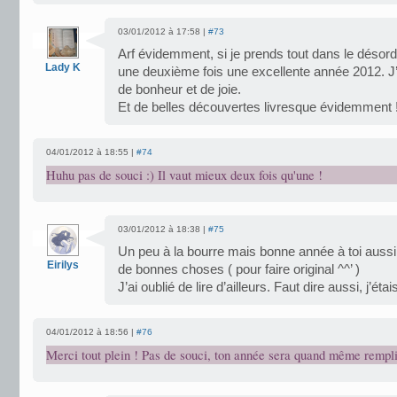
03/01/2012 à 17:58 |
#73
Arf évidemment, si je prends tout dans le désor
Lady K
une deuxième fois une excellente année 2012. J’
de bonheur et de joie.
Et de belles découvertes livresque évidemment 
04/01/2012 à 18:55 |
#74
Huhu pas de souci :) Il vaut mieux deux fois qu'une !
03/01/2012 à 18:38 |
#75
Un peu à la bourre mais bonne année à toi aussi
Eirilys
de bonnes choses ( pour faire original ^^’ )
J’ai oublié de lire d’ailleurs. Faut dire aussi, j’ét
04/01/2012 à 18:56 |
#76
Merci tout plein ! Pas de souci, ton année sera quand même remplie