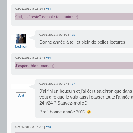
02/01/2012 à 16:36 |
#54
Oui, le "reste" compte tout autant :)
02/01/2012 à 09:26 |
#55
Bonne année à toi, et plein de belles lectures !
fashion
02/01/2012 à 16:37 |
#56
J'espère bien, merci ;)
02/01/2012 à 09:57 |
#57
J’ai fini un bouquin et j’ai écrit sa chronique dans
Vert
veut dire que je vais aussi passer toute l’anné
24h/24 ? Sauvez-moi xD
Bref, bonne année 2012
02/01/2012 à 16:37 |
#58