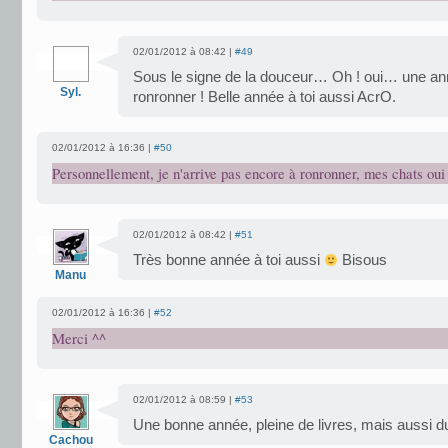
02/01/2012 à 08:42 |
#49
Sous le signe de la douceur… Oh ! oui… une ann
Syl.
ronronner ! Belle année à toi aussi AcrO.
02/01/2012 à 16:36 |
#50
Personnellement, je n'arrive pas encore à ronronner, mes chats oui 
02/01/2012 à 08:42 |
#51
Très bonne année à toi aussi
Bisous
Manu
02/01/2012 à 16:36 |
#52
Merci ^^
02/01/2012 à 08:59 |
#53
Une bonne année, pleine de livres, mais aussi du
Cachou