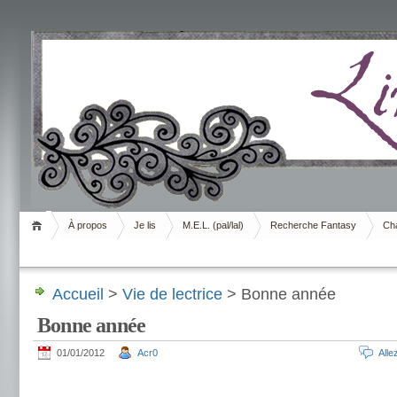
Livrement
À propos
Je lis
M.E.L. (pal/lal)
Recherche Fantasy
Cha
Accueil
>
Vie de lectrice
> Bonne année
Bonne année
01/01/2012
Acr0
All
.