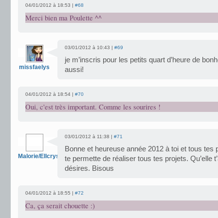
04/01/2012 à 18:53 |
#68
Merci bien ma Poulette ^^
03/01/2012 à 10:43 |
#69
je m’inscris pour les petits quart d’heure de bonh
missfaelys
aussi!
04/01/2012 à 18:54 |
#70
Oui, c'est très important. Comme les sourires !
03/01/2012 à 11:38 |
#71
Bonne et heureuse année 2012 à toi et tous tes
Malorie/Ellcrys
te permette de réaliser tous tes projets. Qu’elle 
désires. Bisous
04/01/2012 à 18:55 |
#72
Ca, ça serait chouette :)