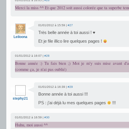
01/01/2012 à 16:05 |
#26
Merci la miss ^^ Et que 2012 soit aussi colorée que ta superbe ten
01/01/2012 à 15:59 |
#27
Très belle année à toi aussi ! ♥
Leiloona
Et je file illico lire quelques pages !
01/01/2012 à 16:07 |
#28
Bonne année :) Tu fais bien ;) Moi je m'y suis mise avant d'
(comme ça, je n'ai pas oublié)
01/01/2012 à 16:39 |
#29
Bonne année à toi aussi !!!
stephy21
PS : j’ai déjà lu mes quelques pages
!!!
01/01/2012 à 16:59 |
#30
Huhu, moi aussi ^^