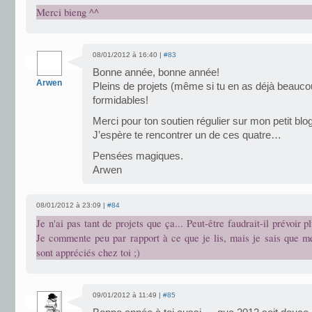
Merci bieng ^^
08/01/2012 à 16:40 |
#83
Bonne année, bonne année!
Arwen
Pleins de projets (même si tu en as déjà beaucou
formidables!
Merci pour ton soutien régulier sur mon petit blog
J’espère te rencontrer un de ces quatre…
Pensées magiques.
Arwen
08/01/2012 à 23:09 |
#84
Je n'ai pas tant de projets que ça... Peut-être faudrait-il prévoir 
Je commente peu par rapport à ce que je lis, mais je sais que 
sont appréciés chez toi ;)
09/01/2012 à 11:49 |
#85