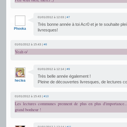
01/01/2012 à 12:03 |
#7
Très bonne année à toi Acr0 et je te souhaite ple
Phooka
livresques!
01/01/2012 à 15:43 |
#8
Yeah o/
01/01/2012 à 12:14 |
#9
Très belle année également !
heclea
Pleine de découvertes livresques, de lectures 
01/01/2012 à 15:43 |
#10
Les lectures communes prennent de plus en plus d'importance.
grand bonheur !
01/01/2012 à 12:14 |
#11