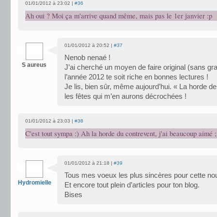
01/01/2012 à 23:02 |
#36
Ah oui ? Moi ça m'arrive quand même, mais pas le 1er janvier :p
01/01/2012 à 20:52 |
#37
Nenob nenaé !
S aureus
J’ai cherché un moyen de faire original (sans gr
l’année 2012 te soit riche en bonnes lectures !
Je lis, bien sûr, même aujourd’hui. « La horde de
les fêtes qui m’en aurons décrochées !
01/01/2012 à 23:03 |
#38
C'est tout sympa :) Ah la horde du contrevent, j'ai beaucoup aimé ;
01/01/2012 à 21:18 |
#39
Tous mes voeux les plus sincères pour cette no
Hydromielle
Et encore tout plein d’articles pour ton blog.
Bises