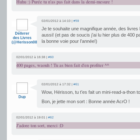
Huhu :) Purée tu n'as pas fait dans la demi-mesure !
02/01/2012 à 14:10 |
#59
Je te souhaite une magnifique année, des livres b
Délivrer
aussi! (et pas de soucis j’ai lu hier plus de 400
des Livres
la bonne voie pour l’année!)
(@Herisson08livre)
02/01/2012 à 16:38 |
#60
400 pages, waouh ! Tu as bien fait d'en profiter ^^
02/01/2012 à 17:32 |
#61
Wow, Hérisson, tu t’es fait un mini-read-a-thon t
Dup
Bon, je jette mon sort : Bonne année AcrO !
02/01/2012 à 19:01 |
#62
J'adore ton sort, merci :D