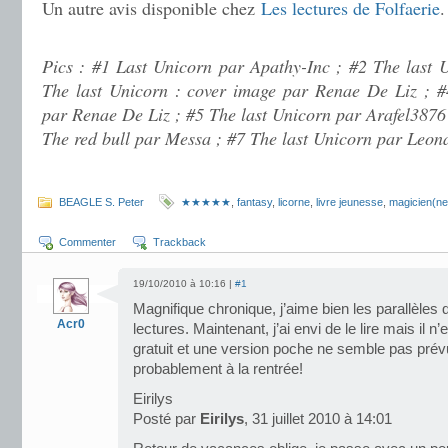
Un autre avis disponible chez
Les lectures de Folfaerie
.
.
Pics : #1 Last Unicorn par Apathy-Inc ; #2 The last 
The last Unicorn : cover image par Renae De Liz ; #
par Renae De Liz ; #5 The last Unicorn par Arafel3876
The red bull par Messa ; #7 The last Unicorn par Leon
.
BEAGLE S. Peter
★★★★★
,
fantasy
,
licorne
,
livre jeunesse
,
magicien(ne
Commenter
Trackback
19/10/2010 à 10:16 |
#1
Magnifique chronique, j’aime bien les parallèles 
Acr0
lectures. Maintenant, j’ai envi de le lire mais il
gratuit et une version poche ne semble pas prévu.
probablement à la rentrée!
Eirilys
Posté par
Eirilys
, 31 juillet 2010 à 14:01