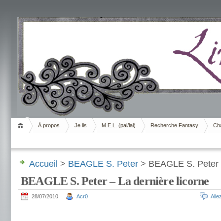
Livrement
À propos
Je lis
M.E.L. (pal/lal)
Recherche Fantasy
Cha
Accueil
>
BEAGLE S. Peter
> BEAGLE S. Peter –
BEAGLE S. Peter – La dernière licorne
28/07/2010
Acr0
All
.