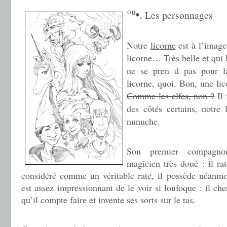
.
°º•.
Les personnages
.
Notre
licorne
est à l’image 
licorne… Très belle et qui l
ne se pren
d pas pour 
licorne, quoi. Bon, une lic
Comme les elfes, non ?
Il 
des côtés certains, notre l
nunuche.
Son premier compag
magicien très doué : il ra
considéré comme un véritable raté, il possède néanmo
est assez impressionnant de le voir si loufoque : il ch
qu’il compte faire et invente ses sorts sur le tas.