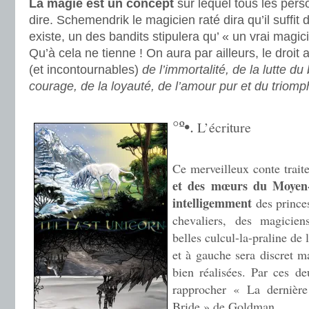
La magie est un concept
sur lequel tous les per
dire. Schemendrik le magicien raté dira qu’il suffit d
existe, un des bandits stipulera qu’ « un vrai magi
Qu’à cela ne tienne ! On aura par ailleurs, le droit
(et incontournables)
de l’immortalité, de la lutte du
courage, de la loyauté, de l’amour pur et du triomp
.
°º•.
L’écriture
.
Ce merveilleux conte trait
et des mœurs du Moyen
intelligemment
des prince
chevaliers, des magicien
belles culcul-la-praline de 
et à gauche sera discret ma
bien réalisées. Par ces d
rapprocher « La dernièr
Bride » de Goldman.