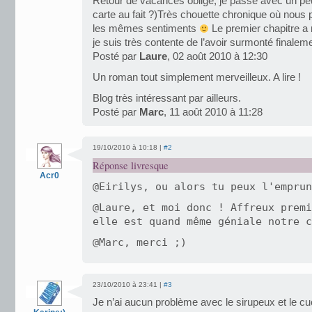
Retour de vacances oblige, je passe avec un pe
carte au fait ?)Très chouette chronique où nous
les mêmes sentiments
Le premier chapitre a
je suis très contente de l’avoir surmonté finalem
Posté par
Laure
, 02 août 2010 à 12:30
Un roman tout simplement merveilleux. A lire !
Blog très intéressant par ailleurs.
Posté par
Marc
, 11 août 2010 à 11:28
19/10/2010 à 10:18 |
#2
Réponse livresque
Acr0
@Eirilys, ou alors tu peux l'emprun
@Laure, et moi donc ! Affreux premi
elle est quand même géniale notre c
@Marc, merci ;)
23/10/2010 à 23:41 |
#3
Je n’ai aucun problème avec le sirupeux et le cuc