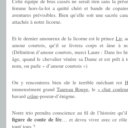
Cette équipe de bras cassés ne serait rien sans la pré
femme hors-la-loi a quitté chéri et bande de copains
aventures prévisibles. Bien qu’elle soit une sacrée cana
attachée à notre licorne.
Et le dernier amoureux de la licorne est le prince
Lir
, a
amour courtois, qu’il se livrera corps et âme à no
(Définition d’amour courtois, merci Laure : Dans les h
âge, quand le chevalier vénère sa Dame et est prêt à t
nom, on parle « d’amour courtois »)
On y rencontrera bien sûr le terrible méchant roi
H
immensément grand
Taureau Rouge
, le
« chat couleu
bavard
crâne
-poseur-d’énigme.
Notre trio prendra conscience au fil de l’histoire qu’i
figure de conte de fée
… et devra vivre avec ce rôle 
tout/ tous ?