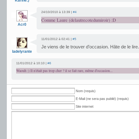
Karine:)
24/10/2010 à 13:39 |
#4
Comme Laure (delautrecotedumiroir) :D
Acr0
11/01/2012 à 02:41 |
#5
Je viens de le trouver d’occasion. Hâte de le lire.
ladelyrante
11/01/2012 à 10:10 |
#6
Waouh :) Il n'était pas trop cher ? il se fait rare, même d'occasion...
Nom (requis)
E-Mail (ne sera pas publié) (requis)
Site internet